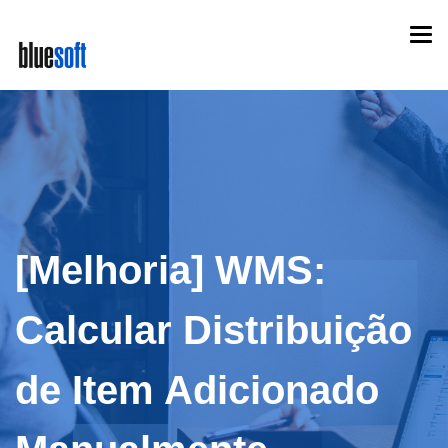
Skip
Togg
to
navi
main
content
[Melhoria] WMS:
Calcular Distribuição
de Item Adicionado