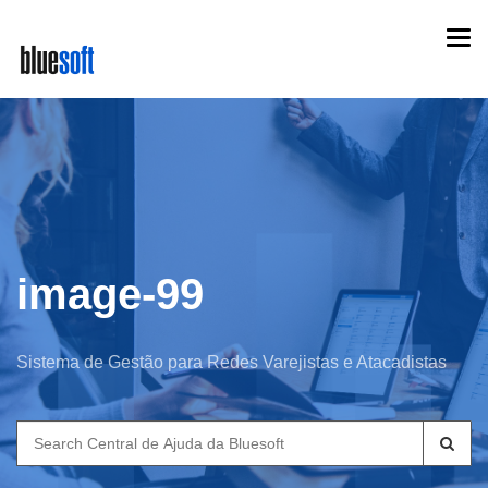
Skip
Togg
to
navi
main
content
image-99
Sistema de Gestão para Redes Varejistas e Atacadistas
Search
for: