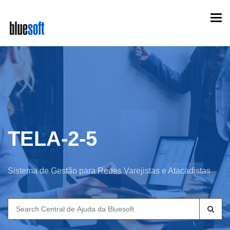
Skip
Togg
to
navi
main
content
TELA-2-5
Sistema de Gestão para Redes Varejistas e Atacadistas
Search
for: