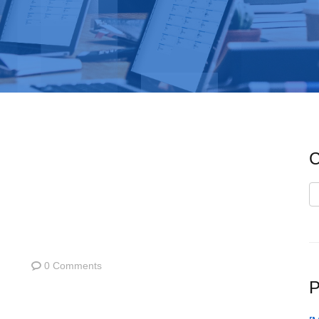
C
C
0 Comments
P