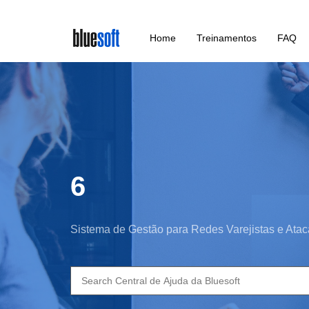
Skip
Home
Treinamentos
FAQ
to
main
content
6
Sistema de Gestão para Redes Varejistas e Atac
Search
for: