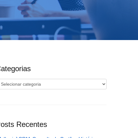
ategorias
ategorias
osts Recentes