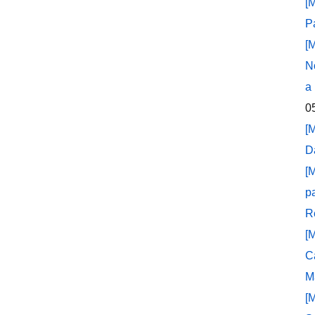
[
P
[
N
a
0
[
D
[
p
R
[
C
M
[