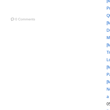
[
P
Q
0 Comments
[
D
M
[
T
L
[
P
[
N
a
0