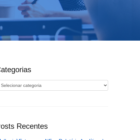
ategorias
ategorias
osts Recentes