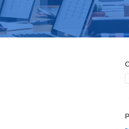
C
C
P