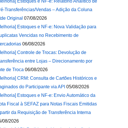
Melhoria] Estoques e NF-e: Relatório Analítico de
ré-Transferências/Vendas – Adição da Coluna
tde Original
07/08/2026
Melhoria] Estoques e NF-e: Nova Validação para
uplicatas Vencidas no Recebimento de
ercadorias
06/08/2026
Melhoria] Controle de Trocas: Devolução de
ransferência entre Lojas – Direcionamento por
ote de Troca
06/08/2026
Melhoria] CRM: Consulta de Cartões Históricos e
aginados do Participante via API
05/08/2026
Melhoria] Estoques e NF-e: Envio Automático da
ota Fiscal à SEFAZ para Notas Fiscais Emitidas
 partir da Requisição de Transferência Interna
5/08/2026