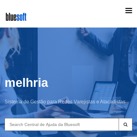
Skip
Togg
to
navi
main
content
melhria
Sistema de Gestão para Redes Varejistas e Atacadistas
Search
for: