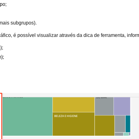
po;
mais subgrupos).
fico, é possível visualizar através da dica de ferramenta, inf
);
);