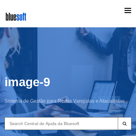
Skip
Togg
to
navi
main
content
image-9
Sistema de Gestão para Redes Varejistas e Atacadistas
Search
for: