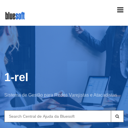
Skip
Togg
to
navi
main
content
1-rel
Sistema de Gestão para Redes Varejistas e Atacadistas
Search
for: