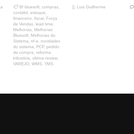
ma
BI bluesoft
,
compras
,
Luis Guilherme
contábil
,
estoque
,
financeiro
,
fiscal
,
Força
de Vendas
,
lead time
,
Melhorias
,
Melhorias
Bluesoft
,
Melhorias do
Sistema
,
nf-e
,
novidades
do sistema
,
PCP
,
pedido
de compra
,
reforma
tributária
,
ultima-review
,
VAREJO
,
WMS
,
YMS