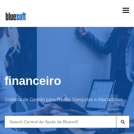
Skip
Togg
to
navi
main
content
financeiro
Sistema de Gestão para Redes Varejistas e Atacadistas
Search
for: