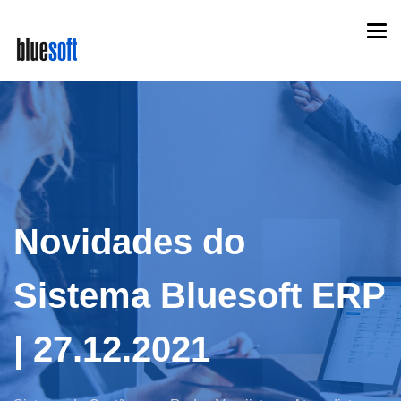
Skip
Togg
to
navi
main
content
Novidades do
Sistema Bluesoft ERP
| 27.12.2021