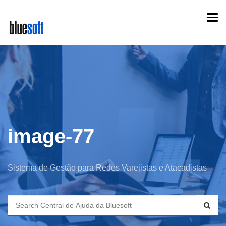
Skip
Togg
to
navi
main
content
image-77
Sistema de Gestão para Redes Varejistas e Atacadistas
Search
for: