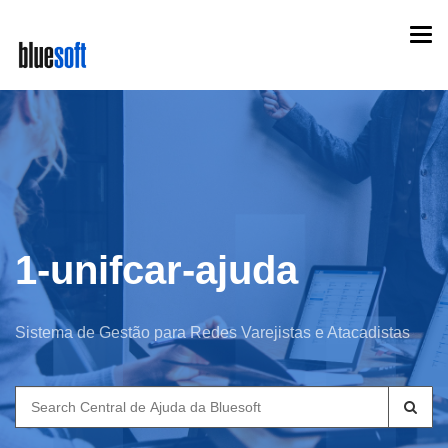
Skip
Togg
to
navi
main
content
1-unifcar-ajuda
Sistema de Gestão para Redes Varejistas e Atacadistas
Search
for: