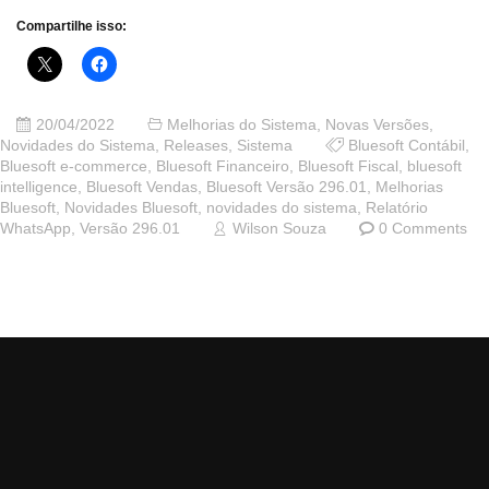
Compartilhe isso:
20/04/2022
Melhorias do Sistema
,
Novas Versões
,
Novidades do Sistema
,
Releases
,
Sistema
Bluesoft Contábil
,
Bluesoft e-commerce
,
Bluesoft Financeiro
,
Bluesoft Fiscal
,
bluesoft
intelligence
,
Bluesoft Vendas
,
Bluesoft Versão 296.01
,
Melhorias
Bluesoft
,
Novidades Bluesoft
,
novidades do sistema
,
Relatório
WhatsApp
,
Versão 296.01
Wilson Souza
0 Comments