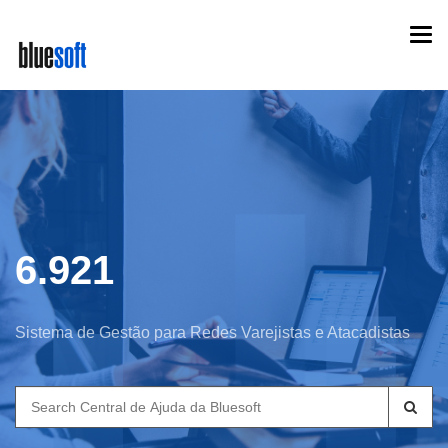
Skip
Togg
to
navi
main
content
6.921
Sistema de Gestão para Redes Varejistas e Atacadistas
Search
for: