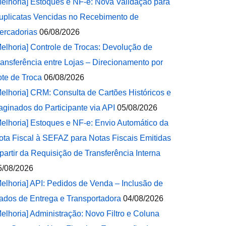
Melhoria] Estoques e NF-e: Nova Validação para
uplicatas Vencidas no Recebimento de
ercadorias
06/08/2026
Melhoria] Controle de Trocas: Devolução de
ransferência entre Lojas – Direcionamento por
ote de Troca
06/08/2026
Melhoria] CRM: Consulta de Cartões Históricos e
aginados do Participante via API
05/08/2026
Melhoria] Estoques e NF-e: Envio Automático da
ota Fiscal à SEFAZ para Notas Fiscais Emitidas
 partir da Requisição de Transferência Interna
5/08/2026
Melhoria] API: Pedidos de Venda – Inclusão de
ados de Entrega e Transportadora
04/08/2026
Melhoria] Administração: Novo Filtro e Coluna