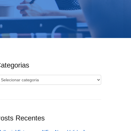
ategorias
ategorias
osts Recentes