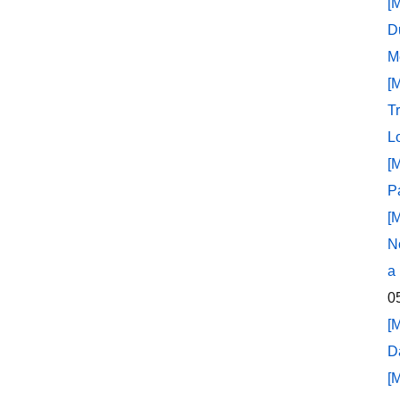
[
D
M
[
T
L
[
P
[
N
a
0
[
D
[