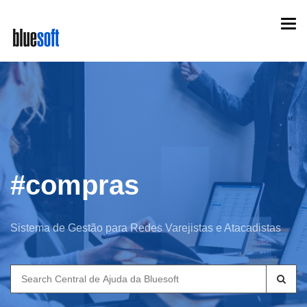
Skip
Togg
to
navi
main
content
#compras
Sistema de Gestão para Redes Varejistas e Atacadistas
Search
for: