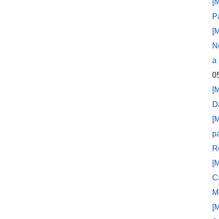
[
P
[
N
a
0
[
D
[
p
R
[
C
M
[