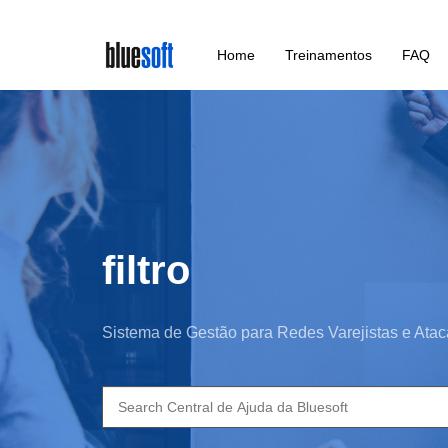
Skip
Home
Treinamentos
FAQ
to
main
content
filtro
Sistema de Gestão para Redes Varejistas e Atac
Search
for: