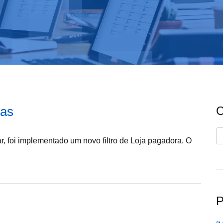
jas
C
C
r, foi implementado um novo filtro de Loja pagadora. O
P