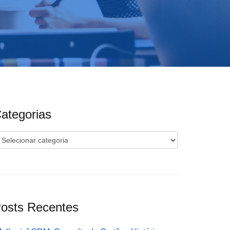
ategorias
ategorias
osts Recentes