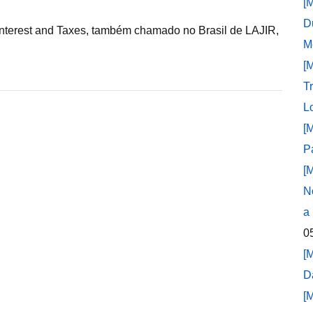
[
D
 Interest and Taxes, também chamado no Brasil de LAJIR,
M
[
T
L
[
P
[
N
a
0
[
D
[