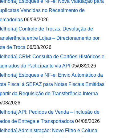
Melhoria] Estoques e NF-e: Nova Validação para
uplicatas Vencidas no Recebimento de
ercadorias
06/08/2026
Melhoria] Controle de Trocas: Devolução de
ransferência entre Lojas – Direcionamento por
ote de Troca
06/08/2026
Melhoria] CRM: Consulta de Cartões Históricos e
aginados do Participante via API
05/08/2026
Melhoria] Estoques e NF-e: Envio Automático da
ota Fiscal à SEFAZ para Notas Fiscais Emitidas
 partir da Requisição de Transferência Interna
5/08/2026
Melhoria] API: Pedidos de Venda – Inclusão de
ados de Entrega e Transportadora
04/08/2026
Melhoria] Administração: Novo Filtro e Coluna