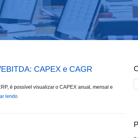
IT/EBITDA: CAPEX e CAGR
C
C
P, é possível visualizar o CAPEX anual, mensal e
ar lendo
P