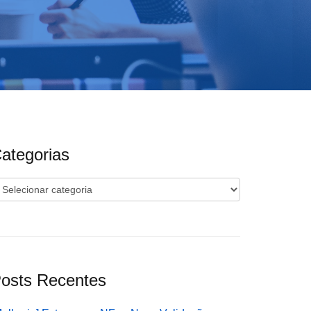
ategorias
ategorias
osts Recentes