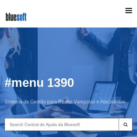
Skip
Togg
to
navi
main
content
#menu 1390
Sistema de Gestão para Redes Varejistas e Atacadistas
Search
for: