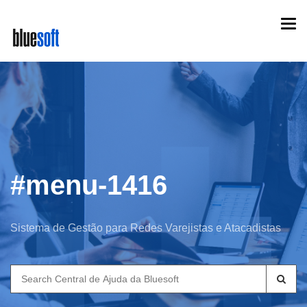
Skip
Togg
to
navi
main
content
#menu-1416
Sistema de Gestão para Redes Varejistas e Atacadistas
Search
for: