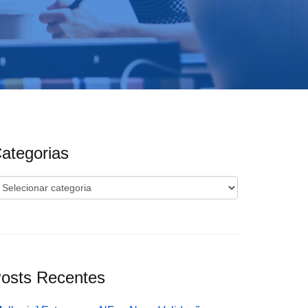
ategorias
ategorias
osts Recentes