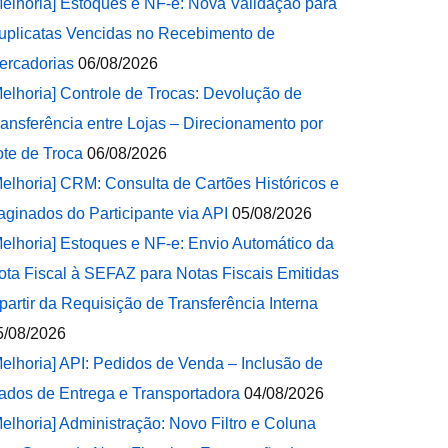
Melhoria] Estoques e NF-e: Nova Validação para
uplicatas Vencidas no Recebimento de
ercadorias
06/08/2026
Melhoria] Controle de Trocas: Devolução de
ransferência entre Lojas – Direcionamento por
ote de Troca
06/08/2026
Melhoria] CRM: Consulta de Cartões Históricos e
aginados do Participante via API
05/08/2026
Melhoria] Estoques e NF-e: Envio Automático da
ota Fiscal à SEFAZ para Notas Fiscais Emitidas
 partir da Requisição de Transferência Interna
5/08/2026
Melhoria] API: Pedidos de Venda – Inclusão de
ados de Entrega e Transportadora
04/08/2026
Melhoria] Administração: Novo Filtro e Coluna