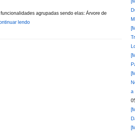
[
D
uncionalidades agrupadas sendo elas: Árvore de
M
ontinuar lendo
[
T
L
[
P
[
N
a
0
[
D
[