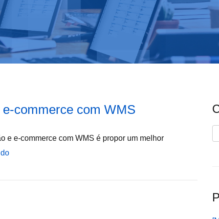
o e e-commerce com WMS
C
C
lcão e e-commerce com WMS é propor um melhor
ndo
P