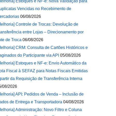
Melhoria] Estoques e NF-e: Nova Validação para
uplicatas Vencidas no Recebimento de
ercadorias
06/08/2026
Melhoria] Controle de Trocas: Devolução de
ransferência entre Lojas – Direcionamento por
ote de Troca
06/08/2026
Melhoria] CRM: Consulta de Cartões Históricos e
aginados do Participante via API
05/08/2026
Melhoria] Estoques e NF-e: Envio Automático da
ota Fiscal à SEFAZ para Notas Fiscais Emitidas
 partir da Requisição de Transferência Interna
5/08/2026
Melhoria] API: Pedidos de Venda – Inclusão de
ados de Entrega e Transportadora
04/08/2026
Melhoria] Administração: Novo Filtro e Coluna