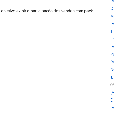
[
D
objetivo exibir a participação das vendas com pack
M
[
T
L
[
P
[
N
a
0
[
D
[