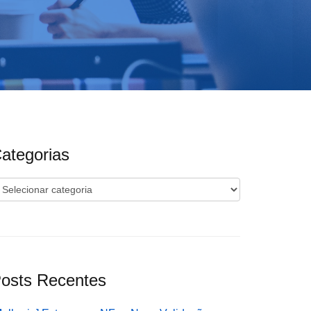
ategorias
ategorias
osts Recentes