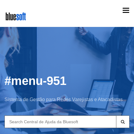
Skip
Togg
to
navi
main
content
#menu-951
Sistema de Gestão para Redes Varejistas e Atacadistas
Search
for: