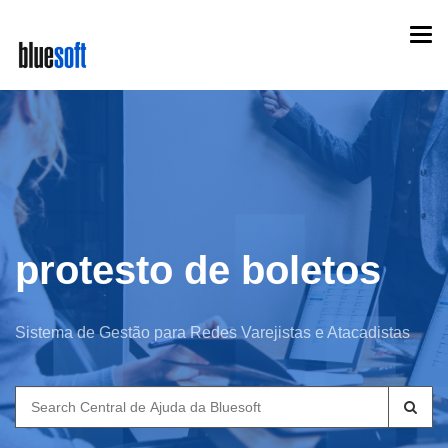
Skip
Togg
to
navi
main
content
protesto de boletos
Sistema de Gestão para Redes Varejistas e Atacadistas
Search
for: