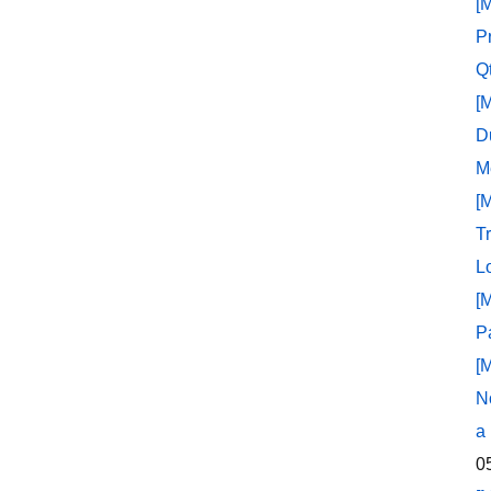
[
P
Q
[
D
M
[
T
L
[
P
[
N
a
0