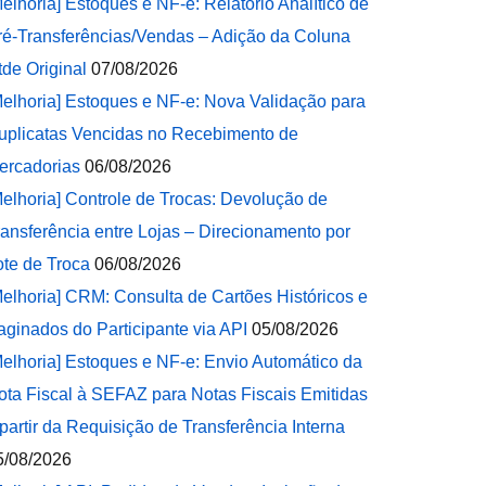
Melhoria] Estoques e NF-e: Relatório Analítico de
ré-Transferências/Vendas – Adição da Coluna
tde Original
07/08/2026
Melhoria] Estoques e NF-e: Nova Validação para
uplicatas Vencidas no Recebimento de
ercadorias
06/08/2026
Melhoria] Controle de Trocas: Devolução de
ransferência entre Lojas – Direcionamento por
ote de Troca
06/08/2026
Melhoria] CRM: Consulta de Cartões Históricos e
aginados do Participante via API
05/08/2026
Melhoria] Estoques e NF-e: Envio Automático da
ota Fiscal à SEFAZ para Notas Fiscais Emitidas
 partir da Requisição de Transferência Interna
5/08/2026