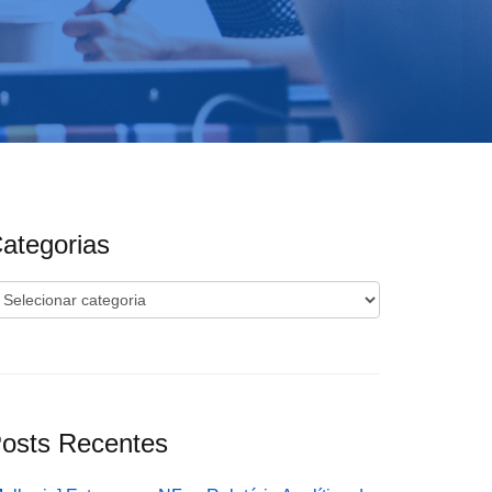
ategorias
ategorias
osts Recentes