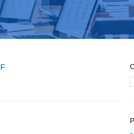
CF
C
C
P