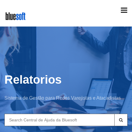
Skip
Togg
to
navi
main
content
Relatorios
Sistema de Gestão para Redes Varejistas e Atacadistas
Search
for: