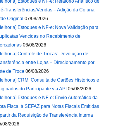
Melhoria] Estoques e NF-e: Relatório Analítico de
ré-Transferências/Vendas – Adição da Coluna
tde Original
07/08/2026
Melhoria] Estoques e NF-e: Nova Validação para
uplicatas Vencidas no Recebimento de
ercadorias
06/08/2026
Melhoria] Controle de Trocas: Devolução de
ransferência entre Lojas – Direcionamento por
ote de Troca
06/08/2026
Melhoria] CRM: Consulta de Cartões Históricos e
aginados do Participante via API
05/08/2026
Melhoria] Estoques e NF-e: Envio Automático da
ota Fiscal à SEFAZ para Notas Fiscais Emitidas
 partir da Requisição de Transferência Interna
5/08/2026