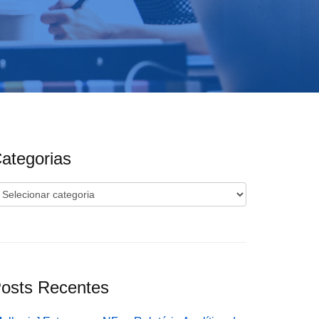
ategorias
ategorias
osts Recentes