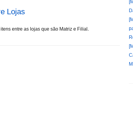
[
re Lojas
D
[
p
tens entre as lojas que são Matriz e Filial.
R
[
C
M