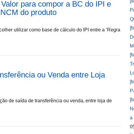
[
– Valor para compor a BC do IPI e
P
no NCM do produto
Q
[
lher utilizar como base de cálculo do IPI entre a ‘Regra
D
M
[
T
nsferência ou Venda entre Loja
L
[
P
[
ção de saída de transferência ou venda, entre loja de
N
a
0