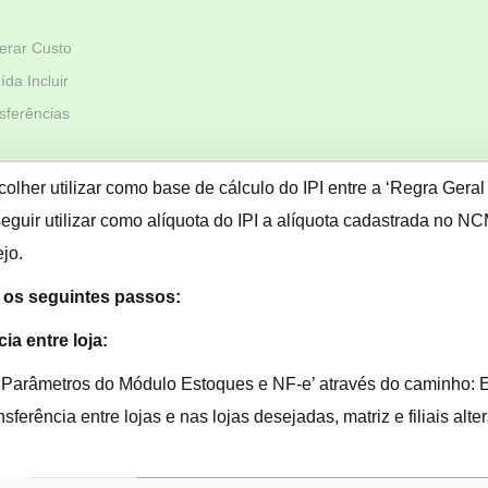
terar Custo
da Incluir
sferências
lher utilizar como base de cálculo do IPI entre a ‘Regra Geral
uir utilizar como alíquota do IPI a alíquota cadastrada no NCM
jo.
r os seguintes passos:
ia entre loja:
e ‘Parâmetros do Módulo Estoques e NF-e’ através do caminho:
erência entre lojas e nas lojas desejadas, matriz e filiais alte