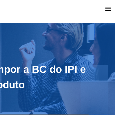
Togg
navi
mpor a BC do IPI e
oduto