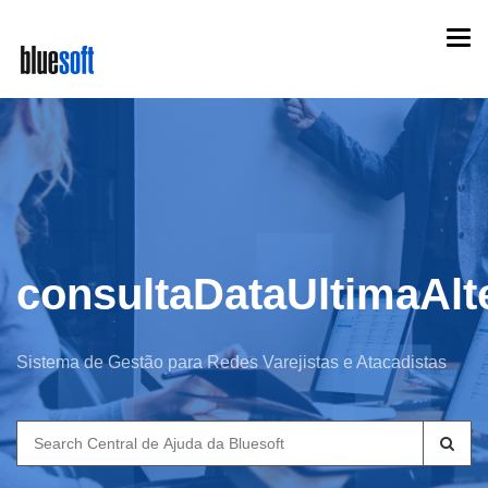
Skip
Togg
to
navi
main
content
consultaDataUltimaAlt
Sistema de Gestão para Redes Varejistas e Atacadistas
Search
for: