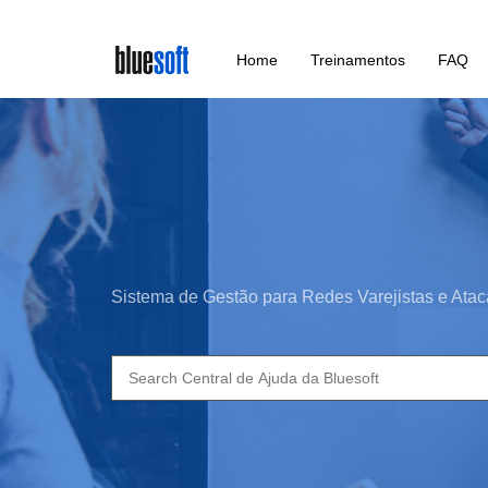
Skip
Home
Treinamentos
FAQ
to
main
content
Sistema de Gestão para Redes Varejistas e Atac
Search
for: