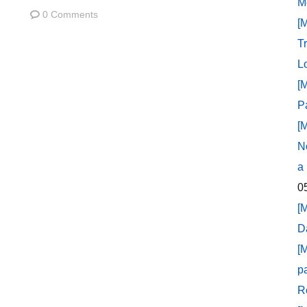
M
0 Comments
[
T
L
[
P
[
N
a
0
[
D
[
p
R