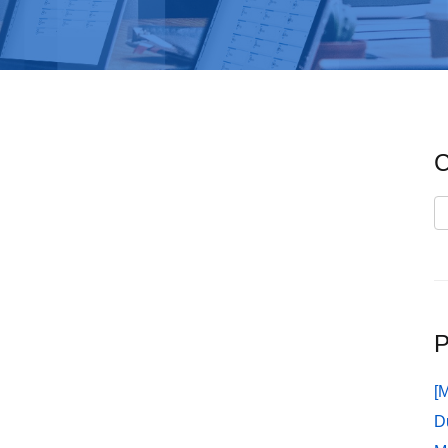
C
C
P
[
D