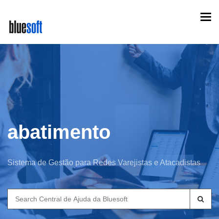
Skip
Togg
to
navi
main
content
abatimento
Sistema de Gestão para Redes Varejistas e Atacadistas
Search
for: