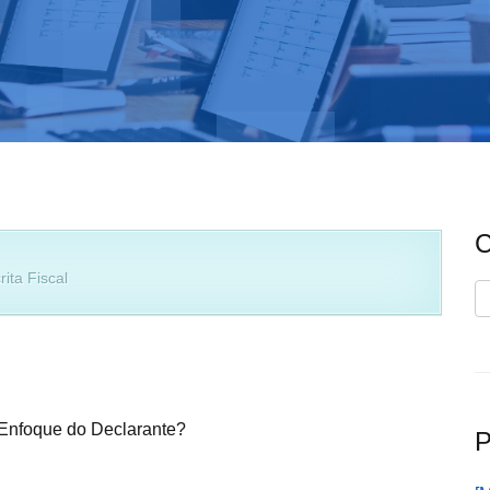
C
ita Fiscal
C
 Enfoque do Declarante?
P