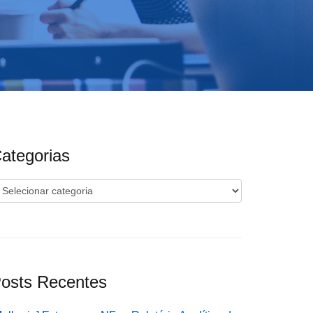
ategorias
ategorias
osts Recentes