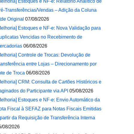
Melhoria] Estoques e NF-e: Relatório Analítico de
ré-Transferências/Vendas – Adição da Coluna
tde Original
07/08/2026
Melhoria] Estoques e NF-e: Nova Validação para
uplicatas Vencidas no Recebimento de
ercadorias
06/08/2026
Melhoria] Controle de Trocas: Devolução de
ransferência entre Lojas – Direcionamento por
ote de Troca
06/08/2026
Melhoria] CRM: Consulta de Cartões Históricos e
aginados do Participante via API
05/08/2026
Melhoria] Estoques e NF-e: Envio Automático da
ota Fiscal à SEFAZ para Notas Fiscais Emitidas
 partir da Requisição de Transferência Interna
5/08/2026