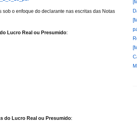
[
D
 sob o enfoque do declarante nas escritas das Notas
[
p
 do Lucro Real ou Presumido
:
R
[
C
M
as do Lucro Real ou Presumido
: