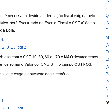
[
P
Q
e, é necessária devido a adequação fiscal exigida pelo
[
ico, será Escriturado na Escrita Fiscal o CST (Código
D
 da Loja
.
M
[
T
ecebidas com o CST 10, 30, 60 ou 70 e
NÃO
destacaremos
L
iremos somar o Valor do ICMS ST no campo
OUTROS
.
[
P
ED, que exige a aplicação deste cenário
[
N
a
0