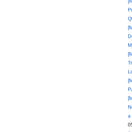
[
P
Q
[
D
M
[
T
L
[
P
[
N
a
0