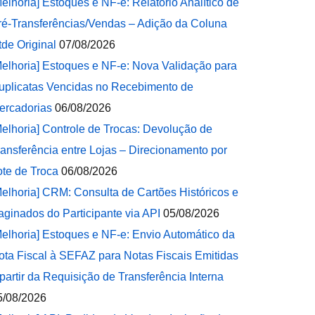
Melhoria] Estoques e NF-e: Relatório Analítico de
ré-Transferências/Vendas – Adição da Coluna
tde Original
07/08/2026
Melhoria] Estoques e NF-e: Nova Validação para
uplicatas Vencidas no Recebimento de
ercadorias
06/08/2026
Melhoria] Controle de Trocas: Devolução de
ransferência entre Lojas – Direcionamento por
ote de Troca
06/08/2026
Melhoria] CRM: Consulta de Cartões Históricos e
aginados do Participante via API
05/08/2026
Melhoria] Estoques e NF-e: Envio Automático da
ota Fiscal à SEFAZ para Notas Fiscais Emitidas
 partir da Requisição de Transferência Interna
5/08/2026