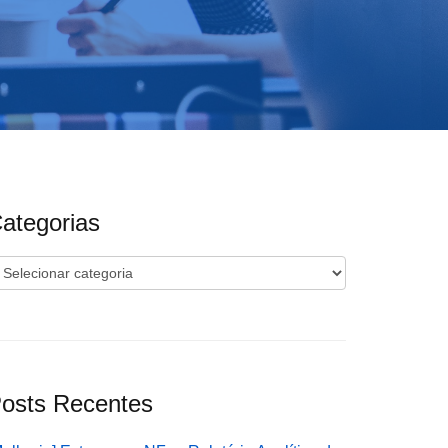
ategorias
ategorias
osts Recentes