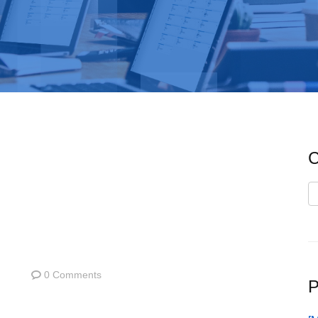
C
C
0 Comments
P