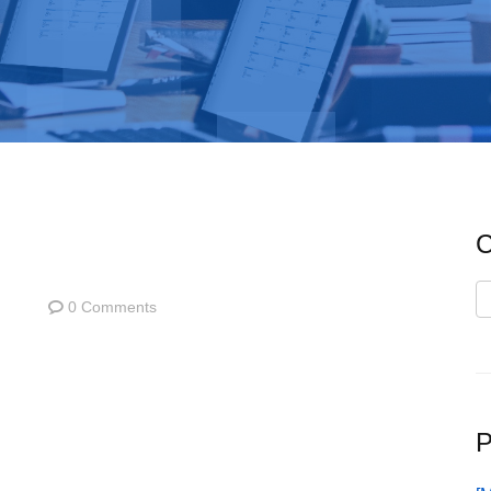
C
C
0 Comments
P