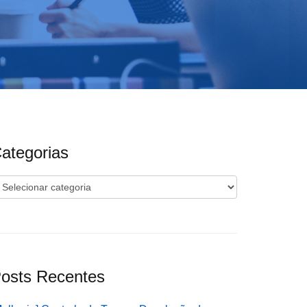
ategorias
ategorias
osts Recentes