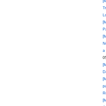
[
T
L
[
P
[
N
a
0
[
D
[
p
R
[