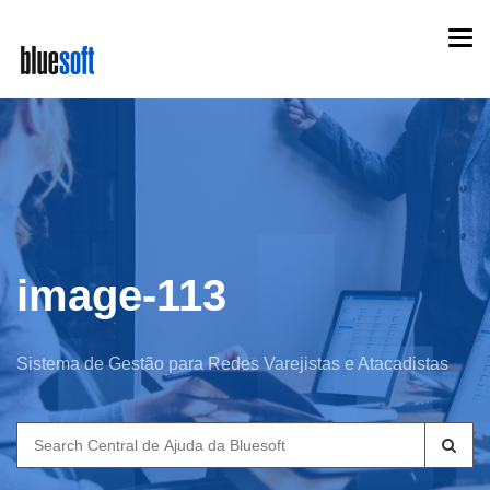
Skip
Togg
to
navi
main
content
image-113
Sistema de Gestão para Redes Varejistas e Atacadistas
Search
for: