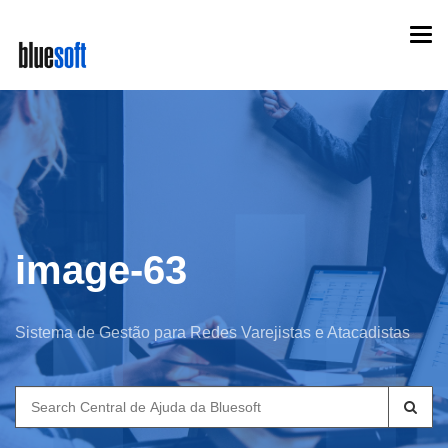
Skip
Togg
to
navi
main
content
image-63
Sistema de Gestão para Redes Varejistas e Atacadistas
Search
for: