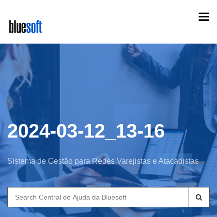
Skip
Togg
to
navi
main
content
2024-03-12_13-16
Sistema de Gestão para Redes Varejistas e Atacadistas
Search
for: