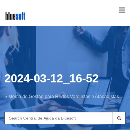
Skip
Togg
to
navi
main
content
2024-03-12_16-52
Sistema de Gestão para Redes Varejistas e Atacadistas
Search
for: