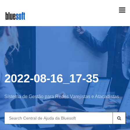
Skip
Togg
to
navi
main
content
2022-08-16_17-35
Sistema de Gestão para Redes Varejistas e Atacadistas
Search
for: