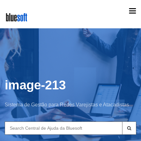
Skip
Togg
to
navi
main
content
image-213
Sistema de Gestão para Redes Varejistas e Atacadistas
Search
for: