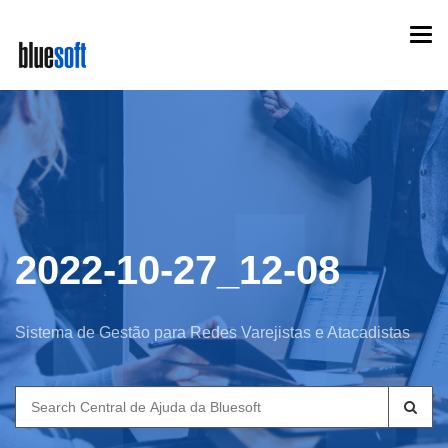
Skip
Togg
to
navi
main
content
2022-10-27_12-08
Sistema de Gestão para Redes Varejistas e Atacadistas
Search
for: