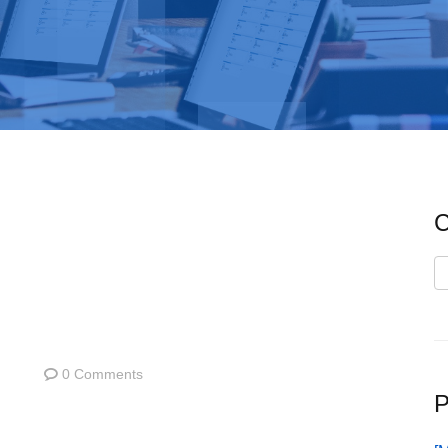
C
C
0 Comments
P