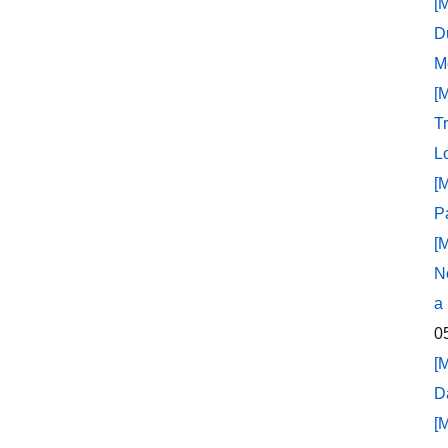
[
D
M
[
T
L
[
P
[
N
a
0
[
D
[