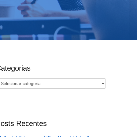
ategorias
ategorias
osts Recentes