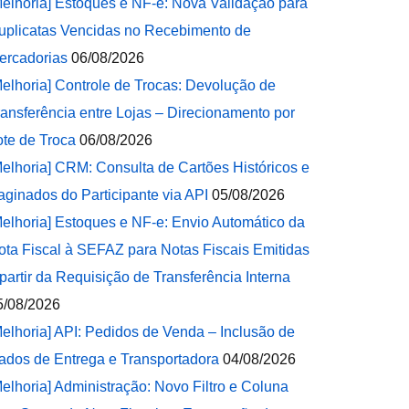
Melhoria] Estoques e NF-e: Nova Validação para
uplicatas Vencidas no Recebimento de
ercadorias
06/08/2026
Melhoria] Controle de Trocas: Devolução de
ransferência entre Lojas – Direcionamento por
ote de Troca
06/08/2026
Melhoria] CRM: Consulta de Cartões Históricos e
aginados do Participante via API
05/08/2026
Melhoria] Estoques e NF-e: Envio Automático da
ota Fiscal à SEFAZ para Notas Fiscais Emitidas
 partir da Requisição de Transferência Interna
5/08/2026
Melhoria] API: Pedidos de Venda – Inclusão de
ados de Entrega e Transportadora
04/08/2026
Melhoria] Administração: Novo Filtro e Coluna