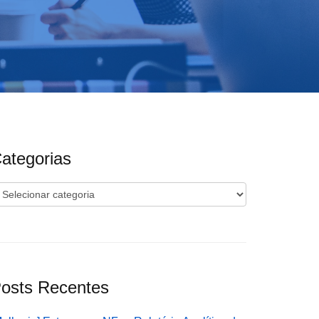
ategorias
ategorias
osts Recentes