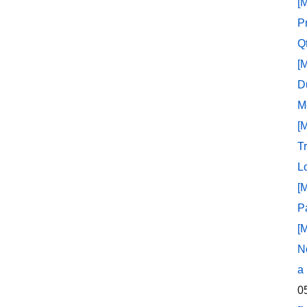
[
P
Q
[
D
M
[
T
L
[
P
[
N
a
0