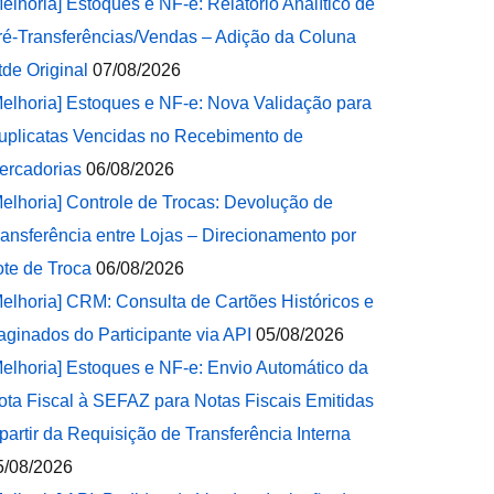
Melhoria] Estoques e NF-e: Relatório Analítico de
ré-Transferências/Vendas – Adição da Coluna
tde Original
07/08/2026
Melhoria] Estoques e NF-e: Nova Validação para
uplicatas Vencidas no Recebimento de
ercadorias
06/08/2026
Melhoria] Controle de Trocas: Devolução de
ransferência entre Lojas – Direcionamento por
ote de Troca
06/08/2026
Melhoria] CRM: Consulta de Cartões Históricos e
aginados do Participante via API
05/08/2026
Melhoria] Estoques e NF-e: Envio Automático da
ota Fiscal à SEFAZ para Notas Fiscais Emitidas
 partir da Requisição de Transferência Interna
5/08/2026