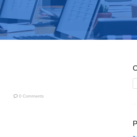
C
C
0 Comments
P