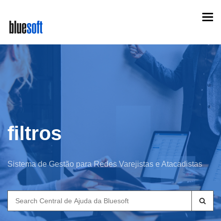
Skip
Togg
to
navi
main
content
filtros
Sistema de Gestão para Redes Varejistas e Atacadistas
Search
for: