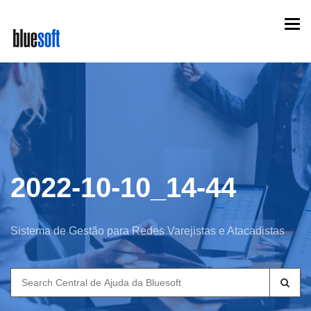
Skip
Togg
to
navi
main
content
2022-10-10_14-44
Sistema de Gestão para Redes Varejistas e Atacadistas
Search
for: