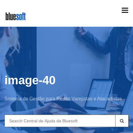
Skip
Togg
to
navi
main
content
image-40
Sistema de Gestão para Redes Varejistas e Atacadistas
Search
for: