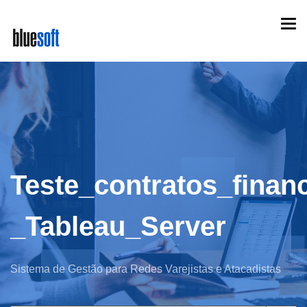
Skip
Togg
to
navi
main
content
Teste_contratos_finan
_Tableau_Server
Sistema de Gestão para Redes Varejistas e Atacadistas