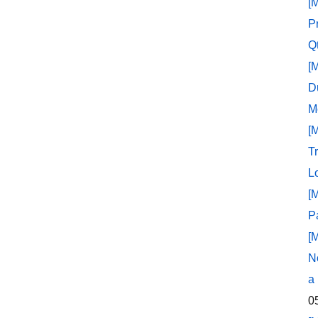
[
P
Q
[
D
M
[
T
L
[
P
[
N
a
0