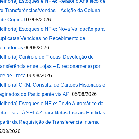
Melhoria] Estoques e NF-e: Relatório Analítico de
ré-Transferências/Vendas – Adição da Coluna
tde Original
07/08/2026
Melhoria] Estoques e NF-e: Nova Validação para
uplicatas Vencidas no Recebimento de
ercadorias
06/08/2026
Melhoria] Controle de Trocas: Devolução de
ransferência entre Lojas – Direcionamento por
ote de Troca
06/08/2026
Melhoria] CRM: Consulta de Cartões Históricos e
aginados do Participante via API
05/08/2026
Melhoria] Estoques e NF-e: Envio Automático da
ota Fiscal à SEFAZ para Notas Fiscais Emitidas
 partir da Requisição de Transferência Interna
5/08/2026