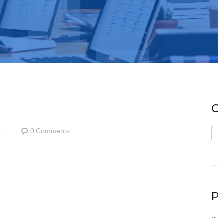
C
C
e
0 Comments
P