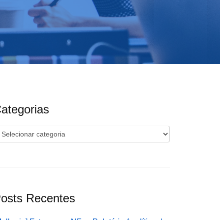
ategorias
ategorias
osts Recentes